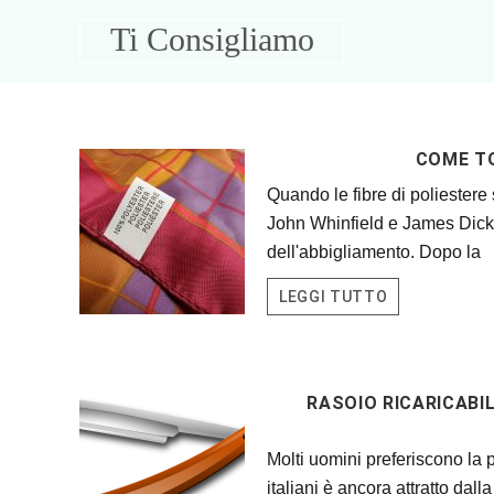
Skip
Skip
Skip
Skip
Ti Consigliamo
to
to
to
to
primary
main
primary
footer
Consigli
navigation
content
sidebar
Utili
per
COME TO
la
Casa
Quando le fibre di poliestere 
John Whinfield e James Dickso
dell'abbigliamento. Dopo la
LEGGI TUTTO
RASOIO RICARICABI
Molti uomini preferiscono la p
italiani è ancora attratto dal