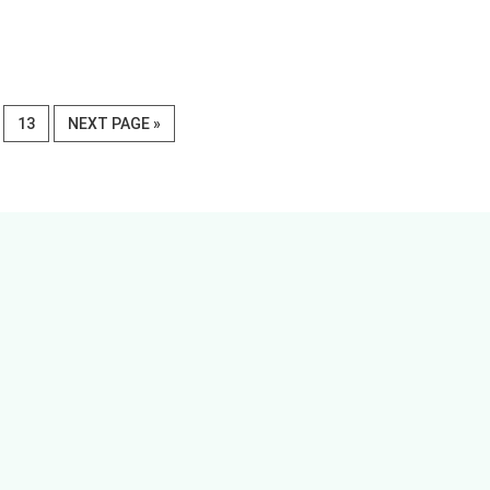
E
PAGE
GO
13
NEXT PAGE »
TO