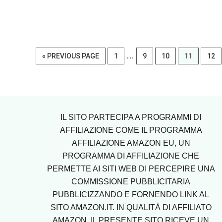
Interim
GO
PAGE
…
PAGE
PAGE
PAGE
PAG
«
PREVIOUS PAGE
1
9
10
11
12
pages
TO
omitted
Footer
IL SITO PARTECIPA A PROGRAMMI DI
AFFILIAZIONE COME IL PROGRAMMA
AFFILIAZIONE AMAZON EU, UN
PROGRAMMA DI AFFILIAZIONE CHE
PERMETTE AI SITI WEB DI PERCEPIRE UNA
COMMISSIONE PUBBLICITARIA
PUBBLICIZZANDO E FORNENDO LINK AL
SITO AMAZON.IT. IN QUALITÀ DI AFFILIATO
AMAZON, IL PRESENTE SITO RICEVE UN