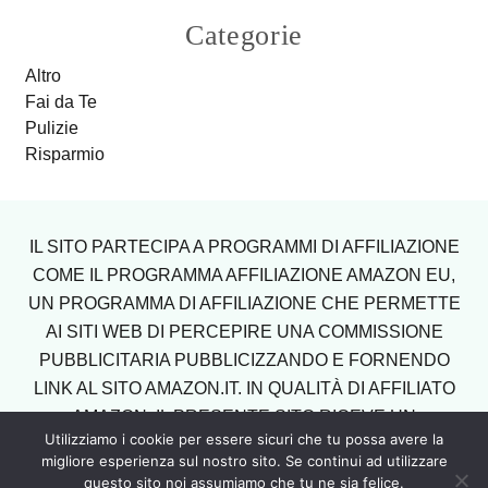
Categorie
Altro
Fai da Te
Pulizie
Risparmio
Footer
IL SITO PARTECIPA A PROGRAMMI DI AFFILIAZIONE
COME IL PROGRAMMA AFFILIAZIONE AMAZON EU,
UN PROGRAMMA DI AFFILIAZIONE CHE PERMETTE
AI SITI WEB DI PERCEPIRE UNA COMMISSIONE
PUBBLICITARIA PUBBLICIZZANDO E FORNENDO
LINK AL SITO AMAZON.IT. IN QUALITÀ DI AFFILIATO
AMAZON, IL PRESENTE SITO RICEVE UN
Utilizziamo i cookie per essere sicuri che tu possa avere la
GUADAGNO PER CIASCUN ACQUISTO IDONEO.
migliore esperienza sul nostro sito. Se continui ad utilizzare
questo sito noi assumiamo che tu ne sia felice.