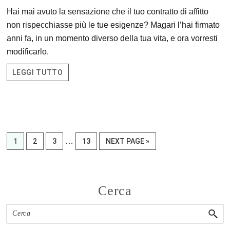
Hai mai avuto la sensazione che il tuo contratto di affitto
non rispecchiasse più le tue esigenze? Magari l’hai firmato
anni fa, in un momento diverso della tua vita, e ora vorresti
modificarlo.
LEGGI TUTTO
Interim
PAGE
PAGE
PAGE
…
PAGE
GO
1
2
3
13
NEXT PAGE »
pages
TO
omitted
Primary
Cerca
Sidebar
Cerca