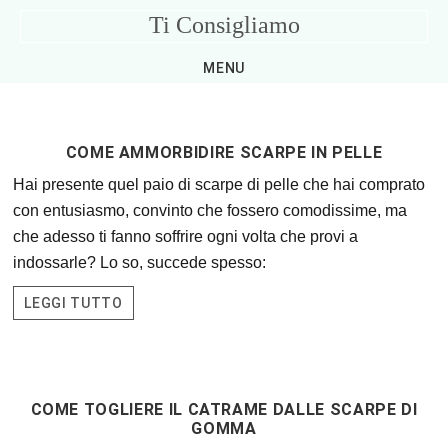
Skip
Skip
Skip
Skip
Ti Consigliamo
to
to
to
to
Consigli
primary
main
primary
footer
MENU
Utili
navigation
content
sidebar
per
la
COME AMMORBIDIRE SCARPE IN PELLE
Casa
Hai presente quel paio di scarpe di pelle che hai comprato
con entusiasmo, convinto che fossero comodissime, ma
che adesso ti fanno soffrire ogni volta che provi a
indossarle? Lo so, succede spesso:
LEGGI TUTTO
COME TOGLIERE IL CATRAME DALLE SCARPE DI
GOMMA