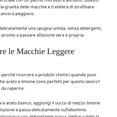
erficiale con un panno morbido e asciutto. Questo
a gravità delle macchie e ti eviterà di strofinare
e ancora peggiore.
 delicatamente una spugna umida, senza detergenti,
 pronto a passare all’azione vera e propria.
ere le Macchie Leggere
i, perché ricorrere a prodotti chimici quando puoi
i che aceto e limone sono perfetti per questo lavoro?
 da reperire.
da e aceto bianco, aggiungi il succo di mezzo limone
uzione e passa delicatamente sull’alluminio
 risciacqua con abbondante acqua. Vedrai subito la