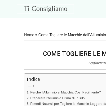
Skip
Skip
Skip
Skip
Ti Consigliamo
to
to
to
to
primary
main
primary
footer
Consigli
navigation
content
sidebar
Utili
per
la
Home
»
Come Togliere le Macchie dall’Alluminio
Casa
COME TOGLIERE LE 
Aggiornat
Indice
Perché l’Alluminio si Macchia Così Facilmente?
Preparare l’Alluminio Prima di Pulirlo
Rimedi Naturali per Togliere le Macchie Leggere da