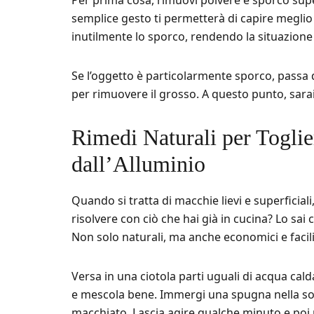
Per prima cosa, rimuovi polvere e sporco sup
semplice gesto ti permetterà di capire meglio l
inutilmente lo sporco, rendendo la situazion
Se l’oggetto è particolarmente sporco, passa
per rimuovere il grosso. A questo punto, sarai
Rimedi Naturali per Togli
dall’Alluminio
Quando si tratta di macchie lievi e superficial
risolvere con ciò che hai già in cucina? Lo sa
Non solo naturali, ma anche economici e facili
Versa in una ciotola parti uguali di acqua cal
e mescola bene. Immergi una spugna nella sol
macchiato. Lascia agire qualche minuto e poi