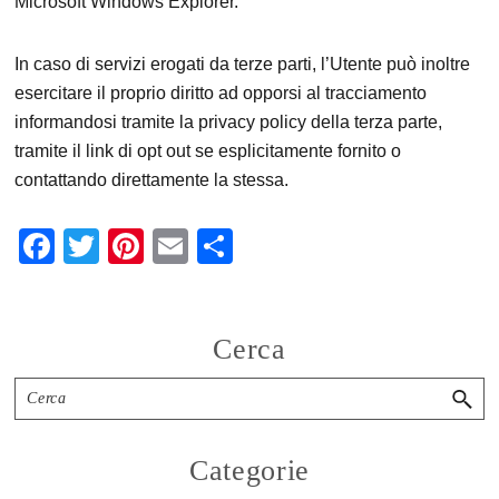
Microsoft Windows Explorer.
In caso di servizi erogati da terze parti, l’Utente può inoltre
esercitare il proprio diritto ad opporsi al tracciamento
informandosi tramite la privacy policy della terza parte,
tramite il link di opt out se esplicitamente fornito o
contattando direttamente la stessa.
F
T
Pi
E
C
a
wi
nt
m
o
c
tt
er
ail
n
Primary
e
er
e
Cerca
di
b
st
vi
Sidebar
Cerca
o
di
o
Categorie
k