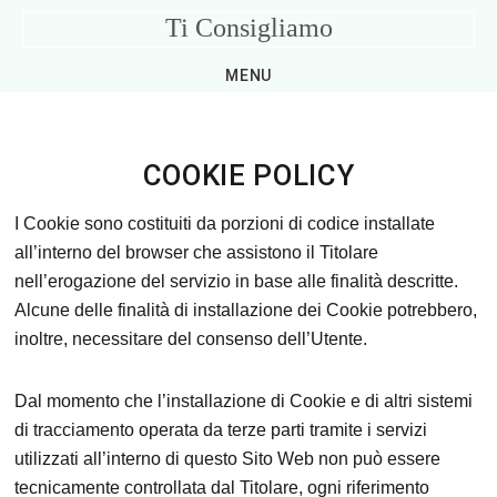
Skip
Skip
Skip
Skip
Ti Consigliamo
to
to
to
to
Consigli
primary
main
primary
footer
MENU
Utili
navigation
content
sidebar
per
la
COOKIE POLICY
Casa
I Cookie sono costituiti da porzioni di codice installate
all’interno del browser che assistono il Titolare
nell’erogazione del servizio in base alle finalità descritte.
Alcune delle finalità di installazione dei Cookie potrebbero,
inoltre, necessitare del consenso dell’Utente.
Dal momento che l’installazione di Cookie e di altri sistemi
di tracciamento operata da terze parti tramite i servizi
utilizzati all’interno di questo Sito Web non può essere
tecnicamente controllata dal Titolare, ogni riferimento