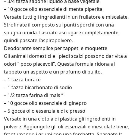
– 3/4 tazza sapone liquido a base vegetale
– 10 gocce olio essenziale di menta piperita
Versate tutti gli ingredienti in un frullatore e miscelate.
Strofinate il composto sui punti sporchi con una
spugna umida. Lasciate asciugare completamente,
quindi passate l’aspirapolvere.
Deodorante semplice per tappeti e moquette
Gli animali domestici e i piedi scalzi possono dar vita a
odori ” poco piacevoli”. Questa formula ridona al
tappeto un aspetto e un profumo di pulito.
– 1 tazza borace
– 1 tazza bicarbonato di sodio
– 1/2 tazza farina di mais ”
– 10 gocce olio essenziale di ginepro
– 5 gocce olio essenziale di cipresso
Versate in una ciotola di plastica gli ingredienti in
polvere. Aggiungete gli oli essenziali e mescolate bene,
frantumando i grumi con una forchetta. Spargete la