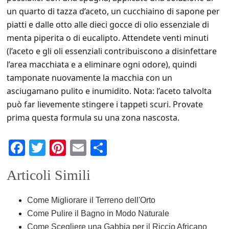
un quarto di tazza d’aceto, un cucchiaino di sapone per
piatti e dalle otto alle dieci gocce di olio essenziale di
menta piperita o di eucalipto. Attendete venti minuti
(l’aceto e gli oli essenziali contribuiscono a disinfettare
l’area macchiata e a eliminare ogni odore), quindi
tamponate nuovamente la macchia con un
asciugamano pulito e inumidito. Nota: l’aceto talvolta
può far lievemente stingere i tappeti scuri. Provate
prima questa formula su una zona nascosta.
F
T
Pi
E
C
a
wi
nt
m
o
Articoli Simili
c
tt
er
ail
n
e
er
e
di
Come Migliorare il Terreno dell'Orto
b
st
vi
Come Pulire il Bagno in Modo Naturale
Come Scegliere una Gabbia per il Riccio Africano