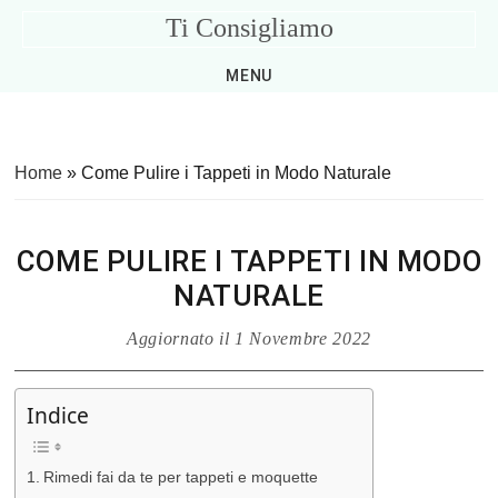
Skip
Skip
Skip
Skip
Ti Consigliamo
to
to
to
to
Consigli
primary
main
primary
footer
MENU
Utili
navigation
content
sidebar
per
la
Home
»
Come Pulire i Tappeti in Modo Naturale
Casa
COME PULIRE I TAPPETI IN MODO
NATURALE
Aggiornato il
1 Novembre 2022
Indice
Rimedi fai da te per tappeti e moquette