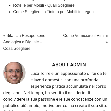
o
di
Rotelle per Mobili - Quali Scegliere
o
Come Scegliere la Tintura per Mobili in Legno
k
Previous
Next
« Bilancia Pesapersone
Come Verniciare il Vimini
Post:
Post:
Analogica o Digitale –
»
Cosa Scegliere
ABOUT
ADMIN
Luca Torre è un appassionato di fai da te
e lavori domestici con una profonda
esperienza pratica accumulata nel corso
degli anni. Nel tempo, ha sentito il desiderio di
condividere la sua passione e le sue conoscenze con un
pubblico più ampio, motivo per cui ha creato il suo sito.