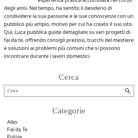
esperienza pratica accumulata nel corso
degli anni. Nel tempo, ha sentito il desiderio di
condividere la sua passione e le sue conoscenze con un
pubblico più ampio, motivo per cui ha creato il suo sito.
Qui, Luca pubblica guide dettagliate su vari progetti di
fai da te, offrendo consigli preziosi, trucchi del mestiere
e soluzioni ai problemi più comuni che si possono
incontrare durante i lavori domestici.
Primary
Cerca
Sidebar
Cerca
Categorie
Altro
Fai da Te
Pulizie