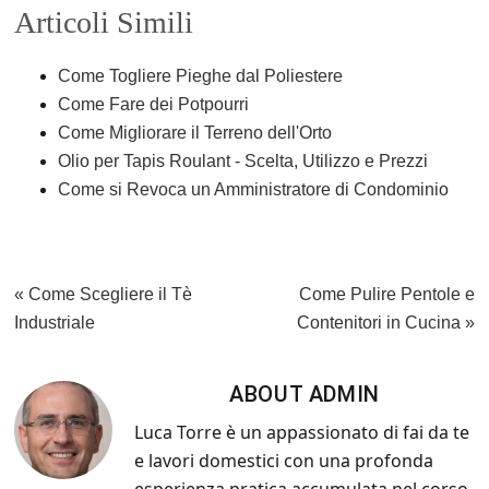
Articoli Simili
c
tt
er
ail
n
e
er
e
di
Come Togliere Pieghe dal Poliestere
b
st
vi
Come Fare dei Potpourri
o
di
Come Migliorare il Terreno dell'Orto
Olio per Tapis Roulant - Scelta, Utilizzo e Prezzi
o
Come si Revoca un Amministratore di Condominio
k
Previous
Next
« Come Scegliere il Tè
Come Pulire Pentole e
Post:
Post:
Industriale
Contenitori in Cucina »
ABOUT
ADMIN
Luca Torre è un appassionato di fai da te
e lavori domestici con una profonda