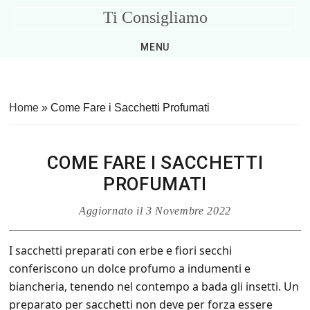
Skip
Skip
Skip
Skip
Ti Consigliamo
to
to
to
to
Consigli
primary
main
primary
footer
MENU
Utili
navigation
content
sidebar
per
la
Home
»
Come Fare i Sacchetti Profumati
Casa
COME FARE I SACCHETTI
PROFUMATI
Aggiornato il
3 Novembre 2022
I sacchetti preparati con erbe e fiori secchi
conferiscono un dolce profumo a indumenti e
biancheria, tenendo nel contempo a bada gli insetti. Un
preparato per sacchetti non deve per forza essere