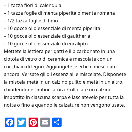
– 1 tazza fiori di calendula
– 1 tazza foglie di menta piperita o menta romana
– 1/2 tazza foglie di timo
– 10 gocce olio essenziale di menta piperita
– 10 gocce olio essenziale di gaultheria
– 10 gocce olio essenziale di eucalipto
Mettete la lettiera per gatti e il bicarbonato in una
ciotola di vetro o di ceramica e mescolate con un
cucchiaio di legno. Aggiungete le erbe e mescolate
ancora. Versate gli oli essenziali e miscelate. Disponete
la miscela metà in un calzino pulito e metà in un altro,
chiudendone l’imboccatura. Collocate un calzino
imbottito in ciascuna scarpa e lasciatevelo per tutta la
notte o fino a quando le calzature non vengono usate.
F
T
Pi
E
C
a
wi
nt
m
o