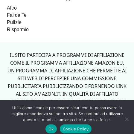
Altro
Fai da Te
Pulizie
Risparmio
Footer
IL SITO PARTECIPA A PROGRAMMI DI AFFILIAZIONE
COME IL PROGRAMMA AFFILIAZIONE AMAZON EU,
UN PROGRAMMA DI AFFILIAZIONE CHE PERMETTE AI
SITI WEB DI PERCEPIRE UNA COMMISSIONE
PUBBLICITARIA PUBBLICIZZANDO E FORNENDO LINK
AL SITO AMAZON.IT. IN QUALITÀ DI AFFILIATO
AMAZON, IL PRESENTE SITO RICEVE UN GUADAGNO
Utilizziamo i cookie per essere sicuri che tu possa avere la
PER CIASCUN ACQUISTO IDONEO.
migliore esperienza sul nostro sito. Se continui ad utilizzare
questo sito noi assumiamo che tu ne sia felice.
Ok
Cookie Policy