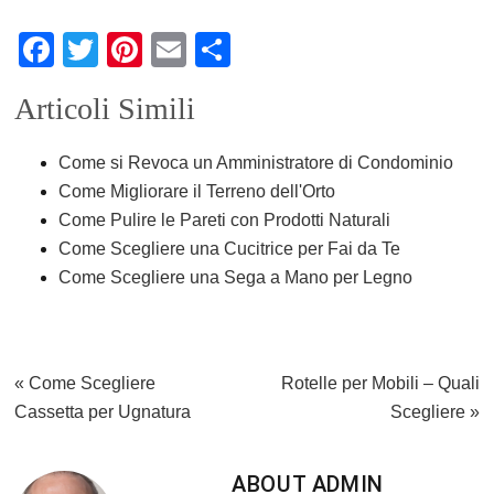
F
T
Pi
E
C
a
wi
nt
m
o
Articoli Simili
c
tt
er
ail
n
e
er
e
di
Come si Revoca un Amministratore di Condominio
b
st
vi
Come Migliorare il Terreno dell'Orto
o
di
Come Pulire le Pareti con Prodotti Naturali
Come Scegliere una Cucitrice per Fai da Te
o
Come Scegliere una Sega a Mano per Legno
k
Previous
Next
« Come Scegliere
Rotelle per Mobili – Quali
Post:
Post:
Cassetta per Ugnatura
Scegliere »
ABOUT
ADMIN