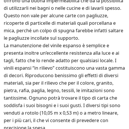
offrono una buona impermeabilità che dà la possibilità
di utilizzarli nei bagni o nelle cucine e di lavarli spesso.
Questo non vale per alcune carte con pagliuzze,
ricoperte di particelle di materiali quali porcellana e
mica, perché un colpo di spugna farebbe infatti saltare
le pagliuzze incollate sul supporto.
La manutenzione del vinile espanso è semplice e
presenta inoltre un’eccellente resistenza alla luce e ai
tagli, fatto che lo rende adatto per qualsiasi locale. I
vinili espansi “in rilievo” costituiscono una vasta gamma
di decori. Riproducono benissimo gli effetti di diversi
materiali, sia per il rilievo che per il colore, granito,
pietra, rafia, paglia, legno, tessili, le imitazioni sono
tantissime. Ognuno potrà trovare il tipo di carta che
soddisfa i suoi bisogni e i suoi gusti. I diversi tipi sono
venduti a rotolo (10,05 m x 0,53 m) o a metro lineare,
per i più cari, il che vi consente di prevedere con
precisione la spesa.