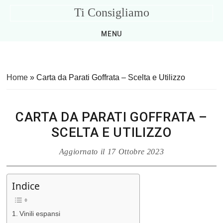
Skip
Skip
Skip
Skip
Ti Consigliamo
to
to
to
to
Consigli
primary
main
primary
footer
MENU
Utili
navigation
content
sidebar
per
la
Home
»
Carta da Parati Goffrata – Scelta e Utilizzo
Casa
CARTA DA PARATI GOFFRATA –
SCELTA E UTILIZZO
Aggiornato il
17 Ottobre 2023
Indice
Vinili espansi