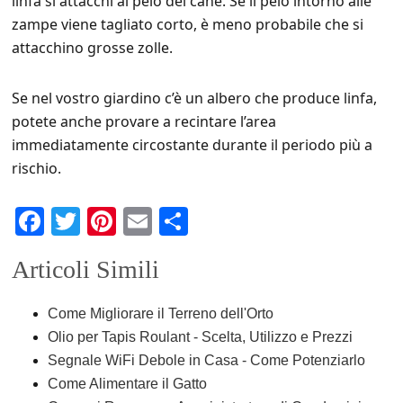
linfa si attacchi al pelo del cane. Se il pelo intorno alle
zampe viene tagliato corto, è meno probabile che si
attacchino grosse zolle.
Se nel vostro giardino c’è un albero che produce linfa,
potete anche provare a recintare l’area
immediatamente circostante durante il periodo più a
rischio.
F
T
Pi
E
C
a
wi
nt
m
o
Articoli Simili
c
tt
er
ail
n
e
er
e
di
Come Migliorare il Terreno dell'Orto
b
st
vi
Olio per Tapis Roulant - Scelta, Utilizzo e Prezzi
o
di
Segnale WiFi Debole in Casa - Come Potenziarlo
Come Alimentare il Gatto
o