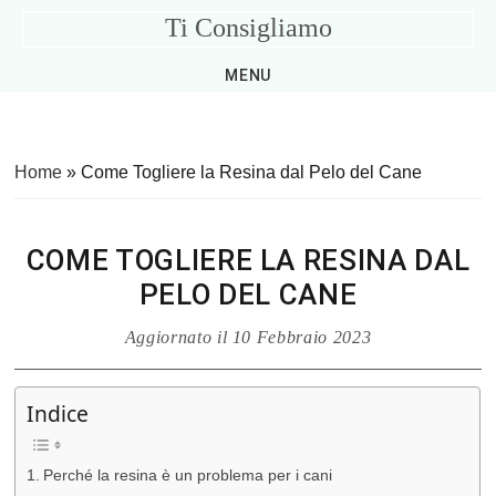
Skip
Skip
Skip
Skip
Ti Consigliamo
to
to
to
to
Consigli
primary
main
primary
footer
MENU
Utili
navigation
content
sidebar
per
la
Home
»
Come Togliere la Resina dal Pelo del Cane
Casa
COME TOGLIERE LA RESINA DAL
PELO DEL CANE
Aggiornato il
10 Febbraio 2023
Indice
Perché la resina è un problema per i cani