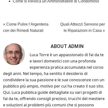
Come si Revoca un Amministratore di Condominio
k
Previous
Next
« Come Pulire l’Argenteria
Quali Attrezzi Servono per
Post:
Post:
con dei Rimedi Naturali
le Riparazioni in Casa »
ABOUT
ADMIN
Luca Torre è un appassionato di fai da te
e lavori domestici con una profonda
esperienza pratica accumulata nel corso
degli anni. Nel tempo, ha sentito il desiderio di
condividere la sua passione e le sue conoscenze con un
pubblico più ampio, motivo per cui ha creato il suo sito.
Qui, Luca pubblica guide dettagliate su vari progetti di
fai da te, offrendo consigli preziosi, trucchi del mestiere
e soluzioni ai problemi più comuni che si possono